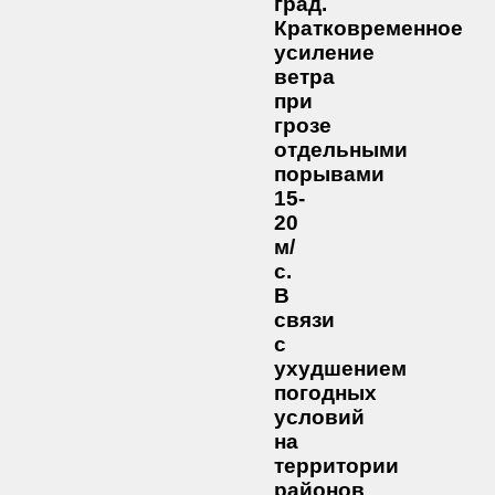
град.
Кратковременное
усиление
ветра
при
грозе
отдельными
порывами
15-
20
м/
с.
В
связи
с
ухудшением
погодных
условий
на
территории
районов