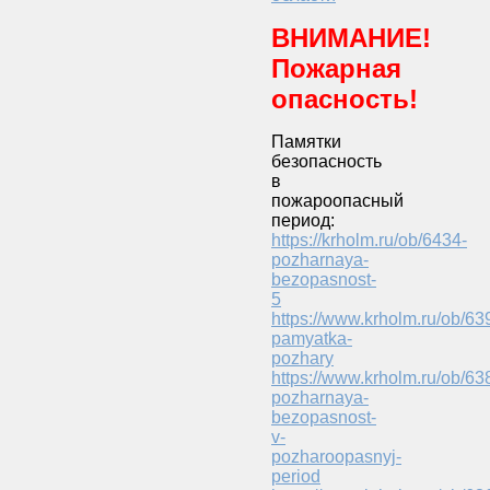
ВНИМАНИЕ!
Пожарная
опасность!
Памятки
безопасность
в
пожароопасный
период:
https://krholm.ru/ob/6434-
pozharnaya-
bezopasnost-
5
https://www.krholm.ru/ob/63
pamyatka-
pozhary
https://www.krholm.ru/ob/63
pozharnaya-
bezopasnost-
v-
pozharoopasnyj-
period